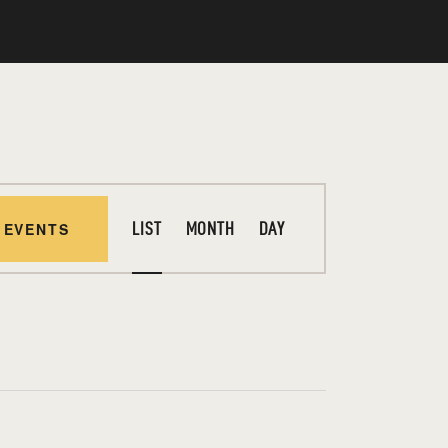
E
 EVENTS
LIST
MONTH
DAY
V
E
N
T
V
I