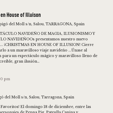
en House of Illuison
spigó del Moll s/n, Salou, TARRAGONA, Spain
TÁCULO NAVIDEÑO DE MAGIA, ILUSIONISMO Y
 NAVIDEÑOOs presentamos nuestro nuevo
 .... ¡CHRISTMAS EN HOUSE OF ILLUSION! Cierre
rlo a un maravilloso viaje navideño ...Únase al
n para un espectáculo mágico y maravilloso lleno de
creíble, gran ilusión…
00 pm
gó del Moll s/n, Salou, Tarragona, Spain
Favoritos! El domingo 18 de diciembre, entre las
personajes de Peppa Pig, Patrulla Canina y