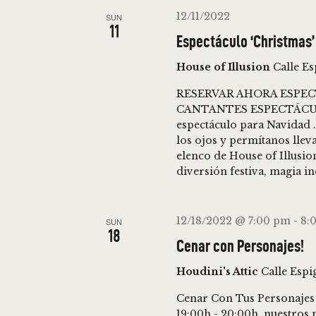
12/11/2022
SUN
11
Espectáculo ‘Christmas’ 
House of Illusion
Calle E
RESERVAR AHORA ESPEC
CANTANTES ESPECTÁCULO
espectáculo para Navidad
los ojos y permítanos lleva
elenco de House of Illusio
diversión festiva, magia in
12/18/2022 @ 7:00 pm
-
8:
SUN
18
Cenar con Personajes!
Houdini's Attic
Calle Espi
Cenar Con Tus Personajes 
19:00h - 20:00h, nuestros 