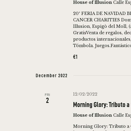
V
House of Illusion
Calle E
I
20ª FERIA DE NAVIDAD
CANCER CHARITIES Doming
Illusion, Espigò del Moll, 
G
GratisVenta de regalos, dec
productos internacionales, p
A
Tómbola. Juegos.Fantástic
€1
T
I
December 2022
O
12/02/2022
FRI
2
Morning Glory: Tributo a
N
House of Illusion
Calle E
Morning Glory: Tributo a 