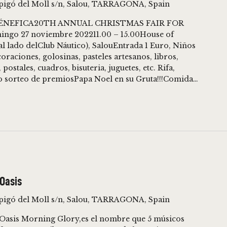
spigó del Moll s/n, Salou, TARRAGONA, Spain
 BÉNEFICA20TH ANNUAL CHRISTMAS FAIR FOR
o 27 noviembre 202211.00 – 15.00House of
(al lado delClub Náutico), SalouEntrada 1 Euro, Niños
oraciones, golosinas, pasteles artesanos, libros,
ostales, cuadros, bisuteria, juguetes, etc. Rifa,
o sorteo de premiosPapa Noel en su Gruta!!!Comida…
 Oasis
spigó del Moll s/n, Salou, TARRAGONA, Spain
Oasis Morning Glory,es el nombre que 5 músicos