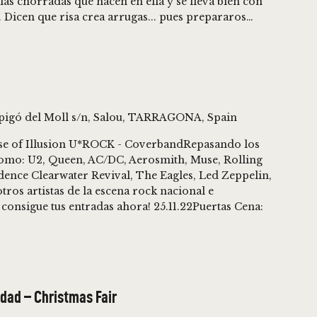
y las chorradas que hacen en ella y se lleva bien con
Dicen que risa crea arrugas... pues prepararos…
spigó del Moll s/n, Salou, TARRAGONA, Spain
e of Illusion U*ROCK - CoverbandRepasando los
como: U2, Queen, AC/DC, Aerosmith, Muse, Rolling
edence Clearwater Revival, The Eagles, Led Zeppelin,
ros artistas de la escena rock nacional e
 consigue tus entradas ahora! 25.11.22Puertas Cena:
idad – Christmas Fair