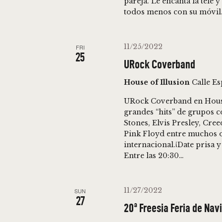
pareja. Le encanta la tele 
e
todos menos con su móvil. 
D
n
t
V
11/25/2022
FRI
s
25
b
URock Coverband
I
y
House of Illusion
Calle E
E
K
URock Coverband en Hous
e
grandes “hits” de grupos 
W
y
Stones, Elvis Presley, Cre
w
Pink Floyd entre muchos ot
S
internacional.¡Date prisa y
o
Entre las 20:30…
r
N
d
11/27/2022
SUN
.
A
27
20ª Freesia Feria de Nav