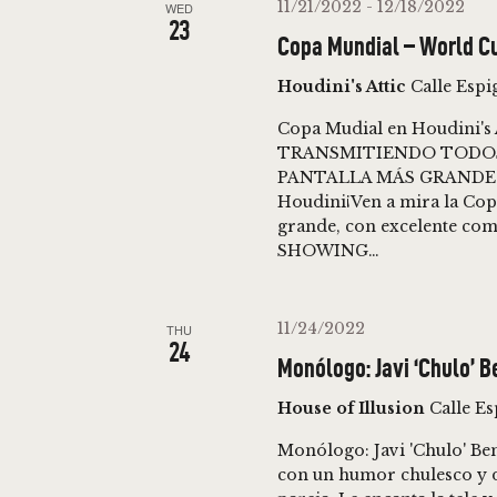
S
11/21/2022
-
12/18/2022
WED
o
c
23
Copa Mundial – World C
r
t
S
Houdini's Attic
Calle Espi
d
d
E
.
a
Copa Mudial en Houdini's 
S
TRANSMITIENDO TODOS 
t
PANTALLA MÁS GRANDE EN 
A
e
e
Houdini¡Ven a mira la Copa
a
.
grande, con excelente com
R
r
SHOWING…
c
C
h
11/24/2022
THU
f
24
H
Monólogo: Javi ‘Chulo’ B
o
House of Illusion
Calle E
A
r
E
Monólogo: Javi 'Chulo' Be
N
v
con un humor chulesco y di