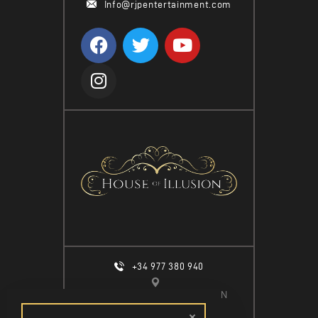
Info@rjpentertainment.com
+34 977 380 940
CALLE ESPIGÓ DEL MOLL S/N
SALOU, 43840