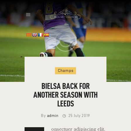
HOME
ABOUT US
SPECIAL OFFERS
SHOWS
Champs
HOUDINI’S ATTIC
BINGO BANGAS
BIELSA BACK FOR
EVENTS
ANOTHER SEASON WITH
CONTACT
LEEDS
By
admin
25 July 2019
onsectuer adipiscing elit,