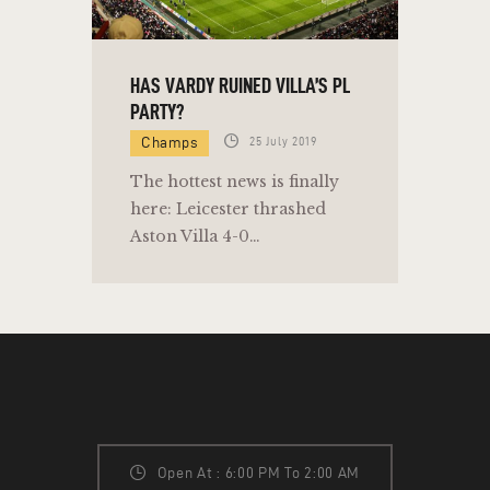
HAS VARDY RUINED VILLA’S PL
PARTY?
Champs
25 July 2019
The hottest news is finally
here: Leicester thrashed
Aston Villa 4-0…
Open At : 6:00 PM To 2:00 AM