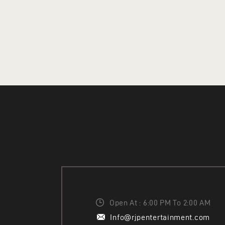
Open At : 6:00 PM To 2:00 AM
Info@rjpentertainment.com