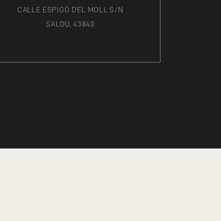
CALLE ESPIGÓ DEL MOLL S/N
SALOU, 43840